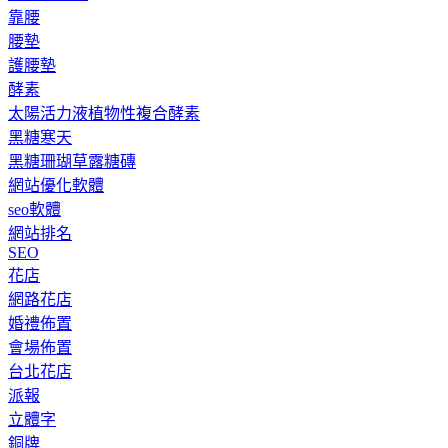
靠腰
腰墊
護腰墊
酵素
太陽活力液植物性複合酵素
黑糖寒天
黑糖珊瑚草露糖磚
網站優化軟體
seo軟體
網站排名
SEO
花店
網路花店
婚禮佈置
會場佈置
台北花店
派報
立體字
銅牌