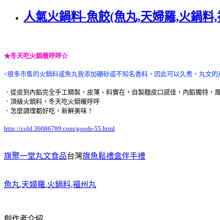
人氣火鍋料-魚餃(魚丸,天婦羅,火鍋料,
★冬天吃火鍋暖呼呼☆
<很多市售的火鍋料或魚丸皆添加硼砂或不知名香料，因此可以久煮，丸文的
．從皮到內餡完全手工精製，皮薄、料實在，自製麵皮口感佳，內餡獨特，
．頂級火鍋料，冬天吃火鍋暖呼呼
．怎麼調理都好吃，新鮮美味！
http://cold.36086789.com/goods-55.html
旗聚一堂丸文食品
台灣
旗魚鬆禮盒伴手禮
魚丸
,
天婦羅
,
火鍋料
,
福州丸
創作者介紹