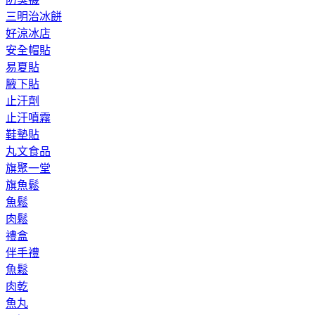
三明治冰餅
好涼冰店
安全帽貼
易夏貼
腋下貼
止汗劑
止汗噴霧
鞋墊貼
丸文食品
旗聚一堂
旗魚鬆
魚鬆
肉鬆
禮盒
伴手禮
魚鬆
肉乾
魚丸