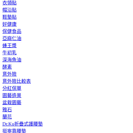
衣領貼
帽沿貼
鞋墊貼
好健康
保健食品
亞麻仁油
蜂王漿
牛初乳
深海魚油
酵素
意外險
意外險比較表
分紅保單
園藝造景
盆栽園藝
雅石
蘭花
Dr.Ku折疊式護腰墊
挺寧靠腰墊