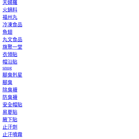
天婦羅
火鍋料
福州丸
冷凍食品
魚翅
丸文食品
旗聚一堂
衣領貼
帽沿貼
snug
腳臭剋星
腳臭
除臭襪
防臭襪
安全帽貼
易夏貼
腋下貼
止汗劑
止汗噴霧