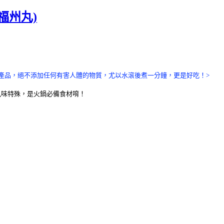
福州丸)
產品，絕不添加任何有害人體的物質，尤以水滾後煮一分鐘，更是好吃！>
風味特殊，是火鍋必備食材唷！