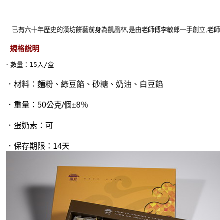
已有六十年歷史的漢坊餅藝前身為凱凰林
,
是由老師傅李敏郎一手創立
,
老師
規格說明
．數量：15入/盒
 ．材料：麵粉、綠豆餡、砂糖、奶油、白豆餡
 ．重量：50公克/個±8％
 ．蛋奶素：可
 ．保存期限：14天