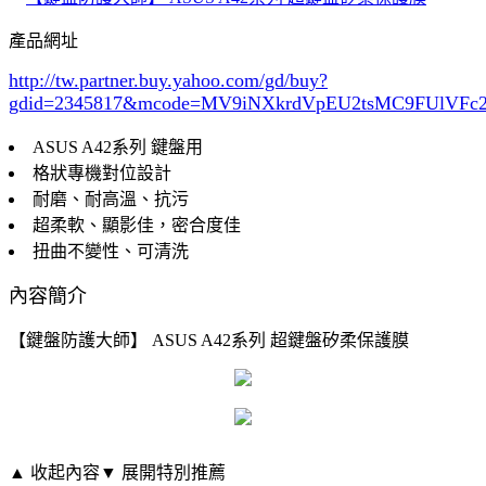
產品網址
http://tw.partner.buy.yahoo.com/gd/buy?
gdid=2345817
&mcode=MV9iNXkrdVpEU2tsMC9FUlVF
ASUS A42系列 鍵盤用
格狀專機對位設計
耐磨、耐高溫、抗污
超柔軟、顯影佳，密合度佳
扭曲不變性、可清洗
內容簡介
【鍵盤防護大師】 ASUS A42系列 超鍵盤矽柔保護膜
▲ 收起內容
▼ 展開特別推薦