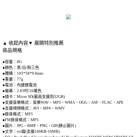
▲ 收起內容
▼ 展開特別推薦
商品規格
●容量：8G
●顏色：黑/白/粉三色
●體積：105*58*9.8mm
●重量：77g
●電池：內建鋰電池
●螢幕：2.83吋/26萬色
●插卡：Micro SD(最高支援到32GB)
●支援音樂格式：音樂WAV、MP3、WMA、OGG、ASF、FLAC、APE
●支援視頻格式：AVI、MP4、WMV
●錄音格式：MP3
●FM錄音格式：MP3
●圖片：JPG、BMP、PNG、GIF(靜止圖片)
●文字：txt檔(支援100KB-10MB)