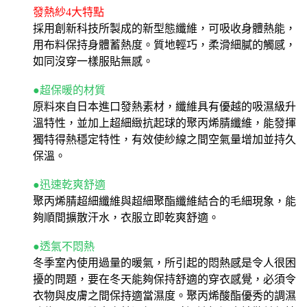
發熱紗4大特點
採用創新科技所製成的新型態纖維，可吸收身體熱能，
用布料保持身體蓄熱度。質地輕巧，柔滑細膩的觸感，
如同沒穿一樣服貼無感。
●超保暖的材質
原料來自日本進口發熱素材，纖維具有優越的吸濕級升
溫特性，並加上超細緻抗起球的聚丙烯腈纖維，能發揮
獨特得熱穩定特性，有效使紗線之間空氣量增加並持久
保溫。
●迅速乾爽舒適
聚丙烯腈超細纖維與超細聚酯纖維結合的毛細現象，能
夠順間擴散汗水，衣服立即乾爽舒適。
●透氣不悶熱
冬季室內使用過量的暖氣，所引起的悶熱感是令人很困
擾的問題，要在冬天能夠保持舒適的穿衣感覺，必須令
衣物與皮膚之間保持適當濕度。聚丙烯酸酯優秀的調濕