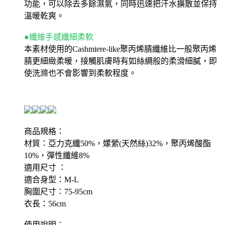
功能，可以除去多餘濕氣，同時迅速把汗水擴散並保持
溫暖乾爽。
●纖維手感纖細柔軟
本素材使用的Cashmiere-like聚丙烯腈纖維比一般聚丙烯
腈更細緻柔暖，接觸肌膚時有如絲綢般的柔滑細膩，即
使洗滌也不會影響到柔軟程度。
商品規格：
材質：亞力克纖50%，嫘縈(天然絲)32%，聚丙烯酸酯
10%，彈性纖維8%
適用尺寸 ：
適合身型：M-L
胸圍尺寸：75-95cm
衣長：56cm
使用說明：