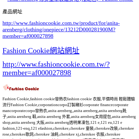
產品網址
http://www.fashioncookie.com.tw/product/for/anita-
arenberg/clothing/onepiece/13212D000281900M
?
member=af000027898
Fashion Cookie網站網址
http://www.fashioncookie.com.tw/?
member=af000027898
Fashion Cookie,fashion cookie發熱衣fashion cookie 衣服,平價時尚 輕鬆體驗
流行Fashion Cookie,corporationcorpo訂製襯衫corporate financecorporate
mancorporatecorpo發熱衣,anita arenberg,,anita arenberg,anita arenberg靴
子,anita arenberg 鞋,anita arenberg 外套,anita arenberg女用提包,anita arenberg
shop,anita arenberg 大阪,anita arenberg透明果凍包,121 e,121 eu,121 e
fashion,121-enq,121 efashion,cherokee,cherokee 童裝,cherokee改裝,cherokee
rose,cherokee歌詞,cherokee 油耗,cherokee xj,cherokee 衣服,cherokee