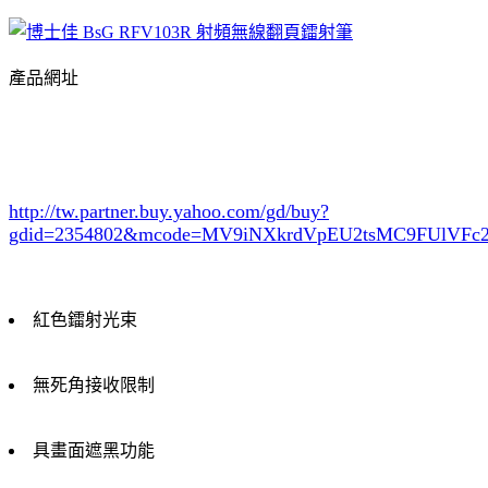
產品網址
http://tw.partner.buy.yahoo.com/gd/buy?
gdid=2354802
&mcode=MV9iNXkrdVpEU2tsMC9FUlVF
紅色鐳射光束
無死角接收限制
具畫面遮黑功能