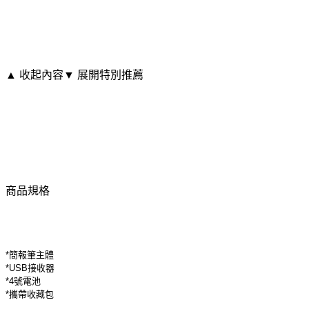
▲ 收起內容
▼ 展開特別推薦
商品規格
*簡報筆主體
*USB接收器
*4號電池
*攜帶收藏包