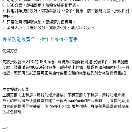
6. USB介面，即插即用，無需安裝驅動程式。
7. 採用射頻技術設計，微功率發射，環保、健康、防干擾能力強，接收性能
更好。
8. 只要使用1顆4號電池，更經濟方便實用。
9. 筆身大小：長度14公分、寬度2公分、厚度1.5公分。
專業功能最齊全，操作上最得心應手
使用方法
先將接收器插入PC的USB插槽，靜待數秒鐘你便可進行操作了。(若按鍵無
反應，請嘗試先插USB接收器後，靜待約十秒鐘，這過程請勿觸碰任何一個
按鍵，隨即再嘗試是否可正常操作或更換新的電池或到別台電腦進行測試)
。
主要按鍵及功能
上翻頁鍵
向上翻屏（用於幻燈片播放）
下翻頁鍵
向下翻屏（用於幻燈片播
放）
幻燈片播放快捷鍵
當打開了一個PowerPoint幻燈片檔時，可直接開始播
放當前的檔
黑屏
當播放一個PowerPoint幻燈片檔時，可使螢幕黑屏
鐳射鍵
產
生紅色鐳射
-->