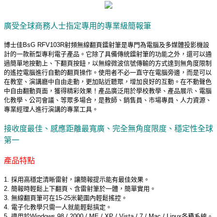
廣受全球商務人士指定專用的專業級簡報筆
博士佳BsG RFV103R射頻無線翻頁鐳射筆是專門為電腦及多媒體投影機設
計的一款新型專利電子產品。它除了具備傳統鐳射筆的功能之外，還可以通
過簡單地按動上、下翻頁按鈕，以無線微波信號傳輸的方式達到無角度限制
的遙控電腦進行自動的翻頁操作。使用者不必一直守在電腦旁邊，而是可以
在教室、演講廳中自由走動，更加貼近聽眾，增加良好的互動。在不動聲色
中自由翻動頁面，獲得精彩效果！產品廣泛用於學校教學、產品展示、電腦
化教學、公司會議、等眾多場合，是教師、銷售員、市場專員、人力資源、
專業經理人進行演講的專業工具。
接收度最佳、感應距離最寬廣、完全無角度限度、穩定性全球
第
一
產品特點
1. 採用高穩定清晰雷射，讓簡報提示能有最佳效果。
2. 簡報時輕鬆上下翻頁、含雷射筆於一體，簡單實用。
3. 無線翻頁筆可在15-25米範圍內輕鬆搖控。
4. 電子化教學只需一人就能輕鬆搞定。
5. 適用於Windows 98 / 2000 / ME / XP / Vista / 7 / Mac / Linux各種系統。