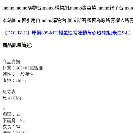
momo,momo購物台,momo購物網,momo壽喜燒,momo親子台,m
本站圖文皆引用自momo購物台,圖文所有權皆為原所有權人所有
【DOUBLE】原價899-MIT輕盈連帽運動背心短褲組(米白S-L)
商品訊息簡述
:
商品資訊
材質：60?40?酯纖維
彈性：一般彈性
產地：china
尺寸表
尺寸(CM)
S
胸圍：53
下襬寬：54
衣長：54
腰圍：31-42