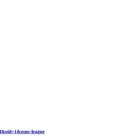
d&oid=1&osm=league