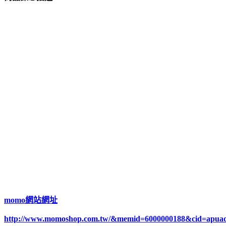
momo網站網址
http://www.momoshop.com.tw/&memid=6000000188&cid=apua