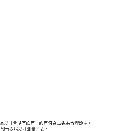
品尺寸會略有誤差，誤差值為±2視為合理範圍。
往觀看衣服尺寸測量方式。