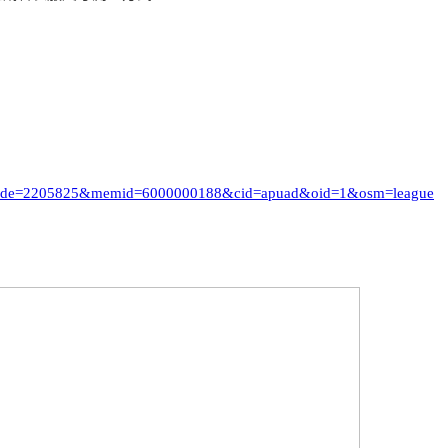
i_code=2205825&memid=6000000188&cid=apuad&oid=1&osm=league