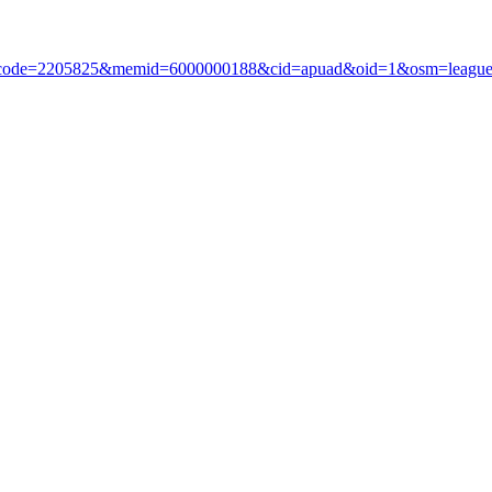
?i_code=2205825&memid=6000000188&cid=apuad&oid=1&osm=leagu