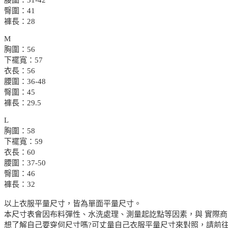
臀圍：41
褲長：28
M
胸圍：56
下襬寬：57
衣長：56
腰圍：36-48
臀圍：45
褲長：29.5
L
胸圍：58
下襬寬：59
衣長：60
腰圍：37-50
臀圍：46
褲長：32
以上衣服平量尺寸，皆為單面平量尺寸。
本尺寸表會因布料彈性、水洗處理、測量起訖點等因素，與 實際商
想了解自己要穿何尺寸嗎?可丈量自己衣服平量尺寸來對照，請前