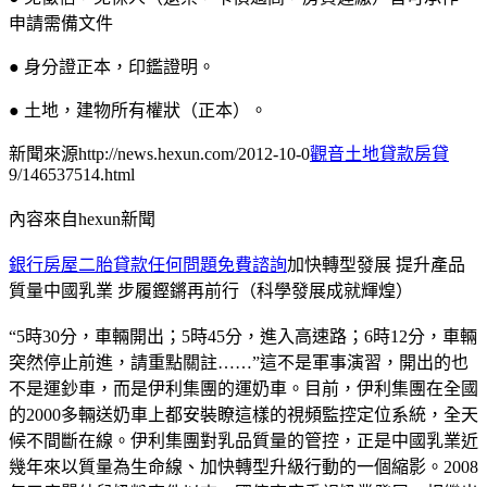
申請需備文件
● 身分證正本，印鑑證明。
● 土地，建物所有權狀（正本）。
新聞來源http://news.hexun.com/2012-10-0
觀音土地貸款房貸
9/146537514.html
內容來自hexun新聞
銀行房屋二胎貸款任何問題免費諮詢
加快轉型發展 提升產品
質量中國乳業 步履鏗鏘再前行（科學發展成就輝煌）
“5時30分，車輛開出；5時45分，進入高速路；6時12分，車輛
突然停止前進，請重點關註……”這不是軍事演習，開出的也
不是運鈔車，而是伊利集團的運奶車。目前，伊利集團在全國
的2000多輛送奶車上都安裝瞭這樣的視頻監控定位系統，全天
候不間斷在線。伊利集團對乳品質量的管控，正是中國乳業近
幾年來以質量為生命線、加快轉型升級行動的一個縮影。2008