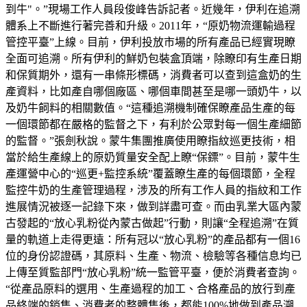
到牛"。”現場工作人員段俊峰告訴記者。近幾年，伊利在追溯
體系上不斷進行著完善和升級。2011年，“原奶物流運輸過程
管控平臺”上線。目前，伊利投放市場的所有產品已經實現瞭
全面可追溯。所有伊利的鮮奶包裝盒頂端，除瞭印有生產日期
和保質期外，還有一串條形標碼，消費者可以查到這盒奶的生
產資料，比如產自哪個廠區、哪個車間甚至是哪一頭奶牛，以
及奶牛飼料的相關數值。“這種追溯機制確保瞭產品生產的每
一個環節都在嚴格的監督之下，有利於公眾對每一個生產細節
的監督。”張劍秋說。蒙牛集團推廣使用瞭指紋巡更技術，相
當於給生產線上的原奶質量安全配上瞭“保鏢”。目前，蒙牛生
產運營中心的“巡更+監控系統”覆蓋瞭生產的每個環節，全程
監控牛奶的生產管理過程，涉及的所有工作人員的指紋和工作
進展情況被逐一記錄下來，做到詳盡可查。而由乳業大區內蒙
古發起的“放心乳粉從內蒙古做起”行動，則讓“全程追溯”在質
量的軌道上走得更遠：所有冠以“放心乳粉”的產品都有一個16
位的身份認證碼，其原料、生產、物流、檢驗等各種信息均已
上傳至質監部門“放心乳粉”統一監管平臺，便於消費者查詢。
“從產品原料的選用、生產過程的加工、合格產品的放行到產
品終端的銷售、消費者的整體售後，都能100%地做到產品溯