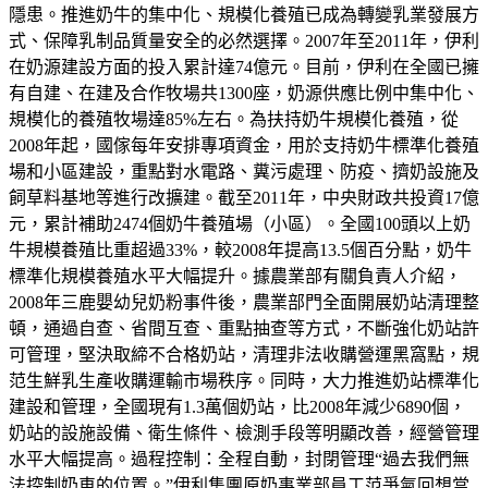
隱患。推進奶牛的集中化、規模化養殖已成為轉變乳業發展方
式、保障乳制品質量安全的必然選擇。2007年至2011年，伊利
在奶源建設方面的投入累計達74億元。目前，伊利在全國已擁
有自建、在建及合作牧場共1300座，奶源供應比例中集中化、
規模化的養殖牧場達85%左右。為扶持奶牛規模化養殖，從
2008年起，國傢每年安排專項資金，用於支持奶牛標準化養殖
場和小區建設，重點對水電路、糞污處理、防疫、擠奶設施及
飼草料基地等進行改擴建。截至2011年，中央財政共投資17億
元，累計補助2474個奶牛養殖場（小區）。全國100頭以上奶
牛規模養殖比重超過33%，較2008年提高13.5個百分點，奶牛
標準化規模養殖水平大幅提升。據農業部有關負責人介紹，
2008年三鹿嬰幼兒奶粉事件後，農業部門全面開展奶站清理整
頓，通過自查、省間互查、重點抽查等方式，不斷強化奶站許
可管理，堅決取締不合格奶站，清理非法收購營運黑窩點，規
范生鮮乳生產收購運輸市場秩序。同時，大力推進奶站標準化
建設和管理，全國現有1.3萬個奶站，比2008年減少6890個，
奶站的設施設備、衛生條件、檢測手段等明顯改善，經營管理
水平大幅提高。過程控制：全程自動，封閉管理“過去我們無
法控制奶車的位置。”伊利集團原奶事業部員工范爭氣回想當