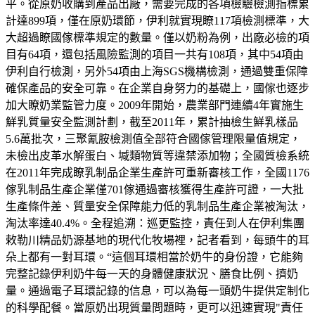
平。從原奶收購到產品出廠，需要完成的各項檢驗檢測指標累
計達899項，僅在原奶環節，伊利就實現瞭117項檢測標準，大
大超過瞭國傢標準規定的數量。僅以奶粉為例，出廠必檢的項
目有64項，還包括風險監測的項目一共有108項，其中54項由
伊利自行檢測，另外54項由上海SGS機構檢測，通過雙重保障
確保產品的安全可靠。在企業自身努力的基礎上，國傢也逐步
加大瞭奶業監管力度。2009年開始，農業部門連續4年實施生
鮮乳質量安全監測計劃，截至2011年，累計抽檢生鮮乳樣品
5.6萬批次，三聚氰胺檢測值全部符合國傢管理限量值規定，
未檢出皮革水解蛋白、堿類物質等違禁添加物；全國質檢系統
在2011年完成瞭乳制品企業生產許可重新審核工作，全國1176
傢乳制品生產企業僅701傢通過審核獲得生產許可證，一大批
生產條件差、質量安全保障能力低的乳制品生產企業被淘汰，
淘汰率達40.4%。全程追溯：巡更監控，責任到人在伊利集團
敕勒川精品奶源基地的現代化牧場裡，記者看到，每頭牛的耳
朵上都有一對耳環。“這個耳環相當於奶牛的身份證，它能夠
完整記錄伊利奶牛每一天的身體健康狀況、膳食比例、擠奶
量。通過電子耳環記錄的信息，可以為每一頭奶牛提供定制化
的科學配餐。當原奶出現質量問題時，更可以迅速實現"責任