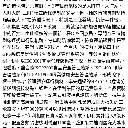
年的情況時非常感慨：“當年我們采取的是人盯車、人盯站、
人盯人的"三盯"模式確保奶制品安全，但這樣的措施長期堅持
難度很大。”在這種情況下，特別是三鹿嬰幼兒奶粉事件後，
伊利集團開始引入GPS系統，目的就是為瞭加強原奶運輸過程
中的管控，由此還多瞭一個新工種GPS回放員，專門查看每輛
到廠運奶車行駛軌跡、停車時奶罐狀況，檢查運輸過程中是否
存在疑點，有對收購原料奶“一票否決”的權力。運奶車上的
GPS系統隻是伊利全程封閉式管理系統的一部分。張劍秋介
紹，伊利以ISO9001質量管理體系為主線，建立瞭全面質量管
理體系，整合瞭ISO22000食品安全管理體系、ISO14001環境
管理體系和OHSAS18000職業健康安全管理體系，形成瞭“四
標一體”綜合管理體系運行機制，率先通過瞭HACCP（危害分
析與關鍵控制點）認證。在伊利集團的原奶實驗室、產品實驗
室和致病菌實驗室裡，記者看到液相色譜儀、酶標儀、抗生素
檢測儀等高端檢測設備。“過去給中國乳業造成巨大損失的三
聚氰胺，現在30分鐘就可以測出結果，整體檢測時間比過去縮
短瞭一半。”伊利相關負責人說。近年來，伊利累計投入5億多
元，配置各類精密檢測儀器1100臺，監測能力達到國際先進水