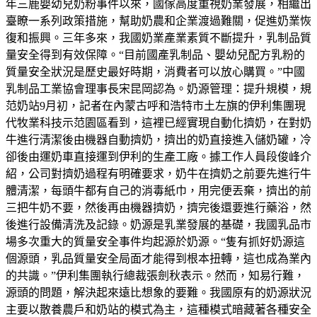
年三鹿嬰幼兒奶粉事件以來，國傢高度重視奶業發展，相繼出
臺瞭一系列政策措施，幫助奶農和企業渡過難關，促進奶業恢
復和振興。三年多來，我國奶業產業素質不斷提升，乳制品質
量安全得到有效保障。“目前國產乳制品、嬰幼兒配方乳粉的
質量安全狀況是歷史最好時期，消費者可以放心購買。”中國
乳制品工業協會理事長宋昆岡認為。奶源管理：提升規模，規
范奶站9月初，記者在內蒙古呼和浩特市土左旗的伊利集團現
代牧業科技示范園區看到，這裡已經實現自動化擠奶，在對奶
牛進行清潔後由機器自動擠奶，擠出的奶直接進入儲奶罐，冷
卻後由運奶車直接運到伊利的生產工廠。據工作人員段俊峰介
紹，公司對擠奶過程有明確要求，奶牛在擠奶之前要先進行牛
體清潔，每頭牛都有自己的消毒紙巾，用完便丟棄，擠出的前
三把牛奶不要，然後再由機器擠奶，擠完後還要進行藥浴，然
後進行設備清洗及記錄。奶源是乳業發展的基礎，我國乳品市
場多次重大的質量安全事件均起源於奶源。“隻有抓好奶源這
個源頭，乳品質量安全局面才能得到根本扭轉，這也成為業內
的共識。”伊利集團執行總裁張劍秋表示。然而，知易行難，
源頭的問題，解決起來遠比想象的要難。我國原有的奶源狀況
主要以散養農戶和奶站的模式為主，這種模式暗藏著各種安全