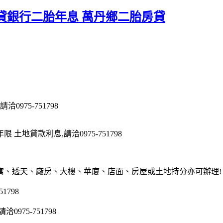
貸銀行二胎年息 萬丹鄉二胎房貸
975-751798
地貸款利息,請洽0975-751798
寓、透天、廠房、大樓、華廈、店面、房屋或土地持分亦可辦理!
1798
75-751798