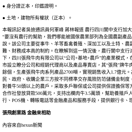
● 身分證正本，印鑑證明。
● 土地，建物所有權狀（正本）。
本報訊記者吳迪通訊員何軍峰 蔣林報道 農行四川閬中支行加
“要沒有農行的幫助，我們哪能被國傢農業部列為全國農副產
說。該公司主要從事牛、羊等畜禽養殖、深加工以及土特、農
難、財務成本高的制約。在瞭解到這一情況後，農行閬中支行派
下，四川張飛牛肉有限公司以“公司+基地+農戶”的產業模式，
市設立瞭分公司和經銷代理商以及產品專賣店，其“張飛”牌牛肉
餘個，生產張飛牛肉系列產品2700噸，實現銷售收入1.7億
民、政府、收購企業三方按不同標準交存風險防范儲備金制度
對養牛50頭以上的農戶，采取多戶聯保或公司提供保證擔保等方
合作社發放貸款500萬元，支持出欄肉牛3.5萬頭，幫助養殖
行、POS機、轉賬電話等金融產品和服務手段，提供銀行卡、
張飛創業路 金融來相助
內容來自hexun新聞