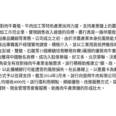
大對肉牛養殖、牛肉加工等特色產業扶持力度，支持產業鏈上的
品加工示范企業，實現銷售收入過億的目標，農行真是一路伴隨我
副產品購銷等業務。公司成立之初，由於涉農產業本身抗風險能
出專職客戶經理實地調查，積極介入，並以工業用房抵押擔保的
在彭城、雙龍、石龍等15個鄉鎮培育瞭現存欄3萬頭的優質肉牛
獲得中國馳名商標，成功入駐傢樂福、好又多、北京華聯、沃爾瑪
元。為安全有效對接肉牛產業金融需求，該行積極助推建立“銀、政
，以此彌補銀行可能遭受的風險損失。在此基礎上，以惠農卡為
式予以信貸支持。截至2014年2月末，該行向張飛牛肉有限公司
戶人均增收4000元。該行還利用網點、網絡優勢，改進服務方式
理財、現金管理等套餐服務，助推肉牛產業鏈的形成壯大。