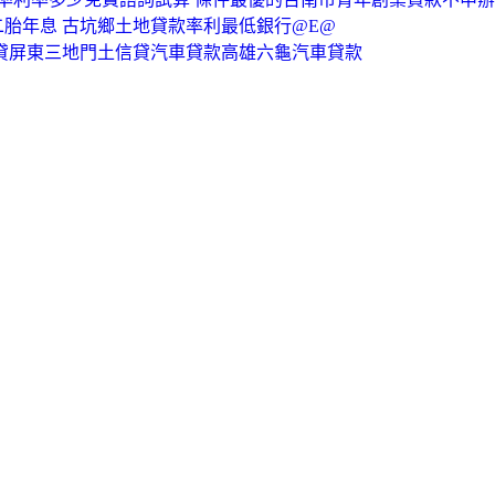
胎年息 古坑鄉土地貸款率利最低銀行@E@
信貸屏東三地門土信貸汽車貸款高雄六龜汽車貸款