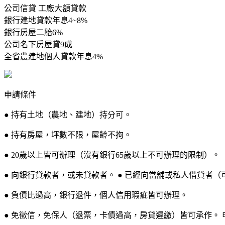
公司信貸 工廠大額貸款
銀行建地貸款年息4~8%
銀行房屋二胎6%
公司名下房屋貸9成
全省農建地個人貸款年息4%
申請條件
● 持有土地（農地、建地）持分可。
● 持有房屋，坪數不限，屋齡不拘。
● 20歲以上皆可辦理（沒有銀行65歲以上不可辦理的限制）。
● 向銀行貸款者，或未貸款者。 ● 已經向當舖或私人借貸者（
● 負債比過高，銀行退件，個人信用瑕疵皆可辦理。
● 免徵信，免保人（退票，卡債過高，房貸遲繳）皆可承作。 