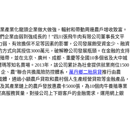
農業產業化龍頭企業做大做強，輻射和帶動周邊農戶增收致富。
們企業由弱到強成長的！”四川張飛牛肉有限公司董事長文平
力弱、有效擔保不足等因素的影響，公司發展飽受資金少、融資
方式向其授信3000萬元，破解瞭公司發展瓶頸。在金融的支持
養殖帶，並在北京、廣州、成都、重慶等全國10多個省及大中城
等知名賣場。2013年，該公司累計為社會提供就業崗位1500
、企、農”聯合共擔風險防控體系，
萬丹鄉二胎房貸
推行由農
載體，通過小額農戶貸款和農村個人生產經營貸款等金融產品，
及其產業鏈上的農戶發放惠農卡5000張，為10個肉牛養殖專業
，提高服務質量，對接公司上下遊客戶的金融需求，運用網上銀