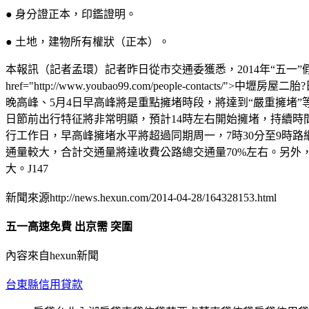
● 身分證正本，印鑑證明。
● 土地，建物所有權狀（正本）。
本報訊（記者孟環）記者昨日從市交通委獲悉，2014年“五一”
href="http://www.youbao99.com/people-co
晚高峰、5月4日早高峰將是重點擁堵時段，將達到“嚴重擁堵”等
日節前出行特征將非常明顯，預計14時左右開始擁堵，持續時間
行工作日，早高峰擁堵水平將超過同期周一，7時30分至9時
通量較大，合計交通量將達收費公路總交通量70%左右。另
大。J147
新聞來源http://news.hexun.com/2014-04-28/164328153.html
五一高速免費 出京需 突圍
內容來自hexun新聞
台東縣信用貸款