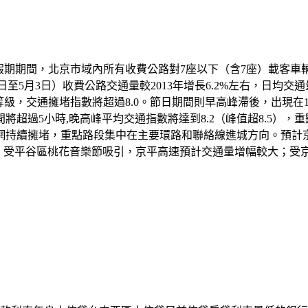
假期期間，北京市域內所有收費公路對7座以下（含7座）載客車輛
ntacts/">中壢房屋二胎?日至5月3日）收費公路交通量較2013年增長6.2
級，交通擁堵指數將超過8.0。節日期間則早高峰滯後，出現在10
將超過5小時,晚高峰平均交通指數將達到8.2（峰值超8.5），
路網持續擁堵，重點路段集中在主要環路和聯絡線進城方向。預計
外，受平谷區桃花音樂節吸引，京平高速預計交通量增幅較大；受