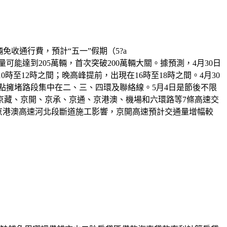
免收通行費，預計“五一”假期（5?a
%左右，日均交通量可能達到205萬輛，首次突破200萬輛大關。據預測，4月30日
時至12時之間；晚高峰提前，出現在16時至18時之間。4月30
重點擁堵路段集中在二、三、四環及聯絡線。5月4日是節後不限
京藏、京開、京承、京通、京港澳、機場和六環路等7條高速交
京港澳高速河北段斷道施工影響，京開高速預計交通量增幅較