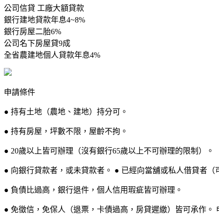
公司信貸 工廠大額貸款
銀行建地貸款年息4~8%
銀行房屋二胎6%
公司名下房屋貸9成
全省農建地個人貸款年息4%
申請條件
● 持有土地（農地、建地）持分可。
● 持有房屋，坪數不限，屋齡不拘。
● 20歲以上皆可辦理（沒有銀行65歲以上不可辦理的限制）。
● 向銀行貸款者，或未貸款者。 ● 已經向當舖或私人借貸者（
● 負債比過高，銀行退件，個人信用瑕疵皆可辦理。
● 免徵信，免保人（退票，卡債過高，房貸遲繳）皆可承作。 